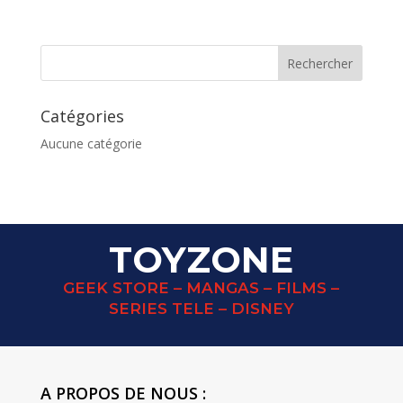
prix
prix
initial
actuel
était :
est :
15,00 €.
5,00 €.
Catégories
Aucune catégorie
TOYZONE
GEEK STORE – MANGAS – FILMS –
SERIES TELE – DISNEY
A PROPOS DE NOUS :