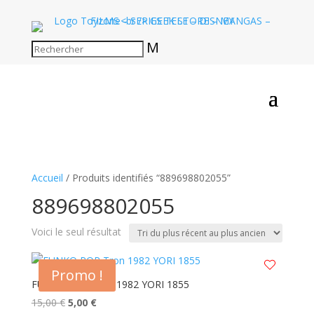
M
Accueil
/ Produits identifiés “889698802055”
889698802055
Voici le seul résultat
Promo !
FUNKO POP Tron 1982 YORI 1855
Le
Le
15,00
€
5,00
€