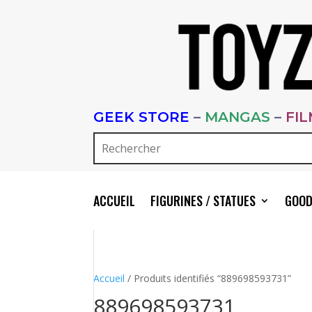
GEEK STORE
–
MANGAS
–
FI
ACCUEIL
FIGURINES / STATUES
GOOD
Accueil
/ Produits identifiés “889698593731”
889698593731