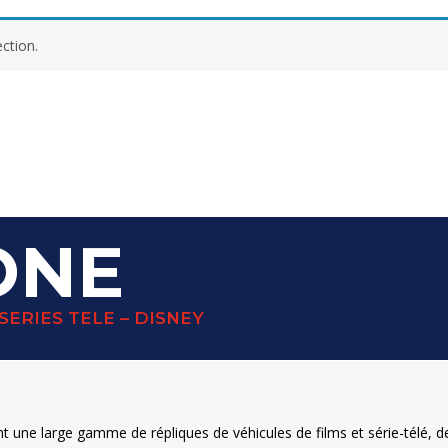
ction.
ONE
SERIES TELE – DISNEY
ne large gamme de répliques de véhicules de films et série-télé, des