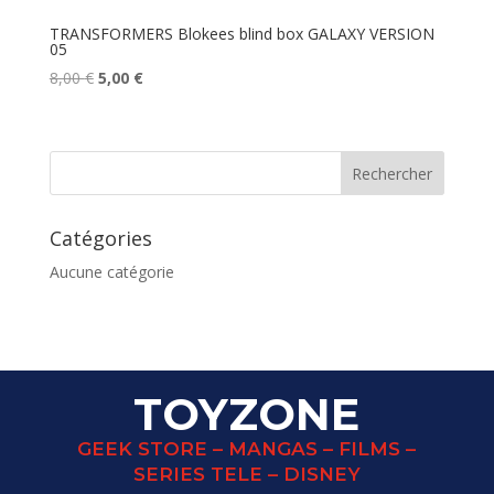
TRANSFORMERS Blokees blind box GALAXY VERSION
05
Le
Le
8,00
€
5,00
€
prix
prix
initial
actuel
était :
est :
8,00 €.
5,00 €.
Catégories
Aucune catégorie
TOYZONE
GEEK STORE – MANGAS – FILMS –
SERIES TELE – DISNEY