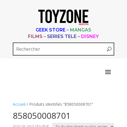
GEEK STORE
–
MANGAS
FILMS
–
SERIES TELE
–
DISNEY
Accueil
/ Produits identifiés “858050008701”
858050008701
Voici le seul résultat