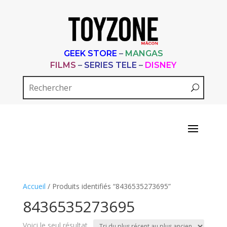
GEEK STORE
–
MANGAS
FILMS
–
SERIES TELE
–
DISNEY
Accueil
/ Produits identifiés “8436535273695”
8436535273695
Voici le seul résultat