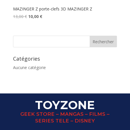
MAZINGER Z porte-clefs 3D MAZINGER Z
Le
Le
13,00
€
10,00
€
prix
prix
initial
actuel
était :
est :
13,00 €.
10,00 €.
Catégories
Aucune catégorie
TOYZONE
GEEK STORE – MANGAS – FILMS –
SERIES TELE – DISNEY