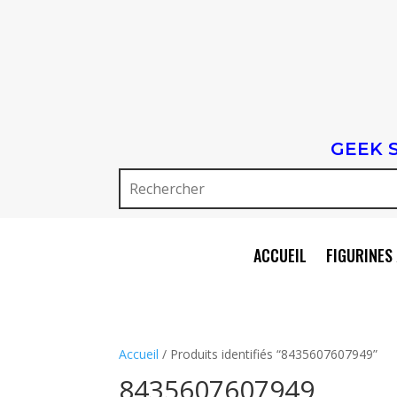
GEEK 
ACCUEIL
FIGURINES 
Accueil
/ Produits identifiés “8435607607949”
8435607607949