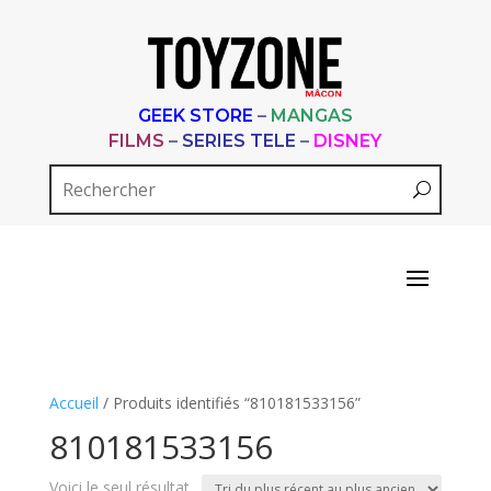
GEEK STORE
–
MANGAS
FILMS
–
SERIES TELE
–
DISNEY
Accueil
/ Produits identifiés “810181533156”
810181533156
Voici le seul résultat