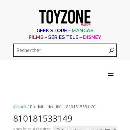
GEEK STORE
–
MANGAS
FILMS
–
SERIES TELE
–
DISNEY
Accueil
/ Produits identifiés “810181533149”
810181533149
Voici le seul résultat