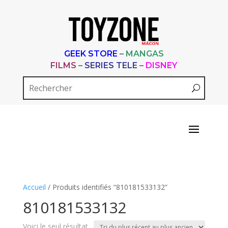
GEEK STORE
–
MANGAS
FILMS
–
SERIES TELE
–
DISNEY
Accueil
/ Produits identifiés “810181533132”
810181533132
Voici le seul résultat