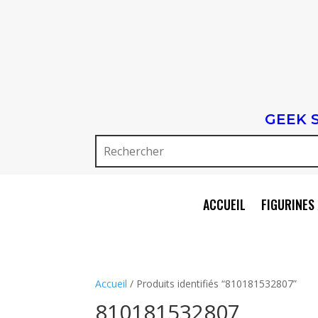
GEEK 
ACCUEIL
FIGURINES 
Accueil
/ Produits identifiés “810181532807”
810181532807