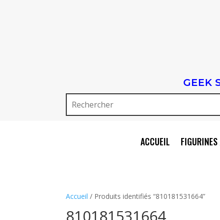
GEEK 
ACCUEIL
FIGURINES 
Accueil
/ Produits identifiés “810181531664”
810181531664