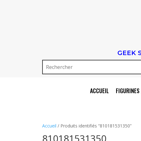
GEEK 
ACCUEIL
FIGURINES 
Accueil
/ Produits identifiés “810181531350”
810181531350