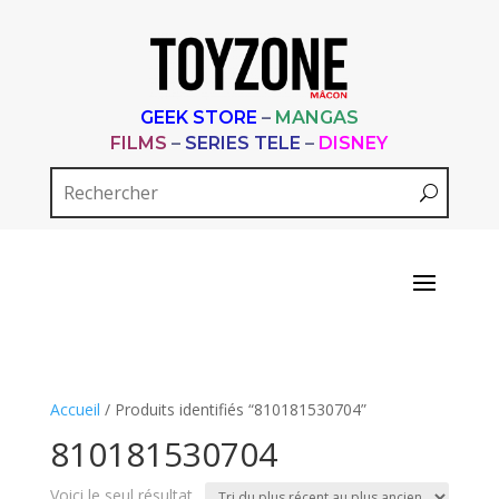
GEEK STORE
–
MANGAS
FILMS
–
SERIES TELE
–
DISNEY
Accueil
/ Produits identifiés “810181530704”
810181530704
Voici le seul résultat