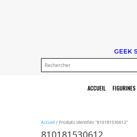
GEEK 
ACCUEIL
FIGURINES 
Accueil
/ Produits identifiés “810181530612”
810181530612