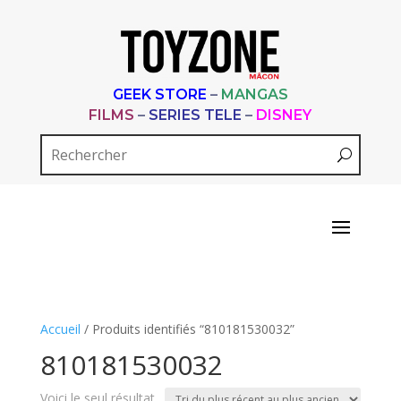
GEEK STORE
–
MANGAS
FILMS
–
SERIES TELE
–
DISNEY
Accueil
/ Produits identifiés “810181530032”
810181530032
Voici le seul résultat