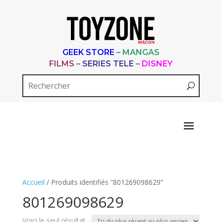
GEEK STORE
–
MANGAS
FILMS
–
SERIES TELE
–
DISNEY
Accueil
/ Produits identifiés “801269098629”
801269098629
Voici le seul résultat