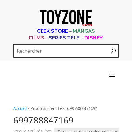
GEEK STORE
–
MANGAS
FILMS
–
SERIES TELE
–
DISNEY
Accueil
/ Produits identifiés “699788847169”
699788847169
Voici le seul résultat