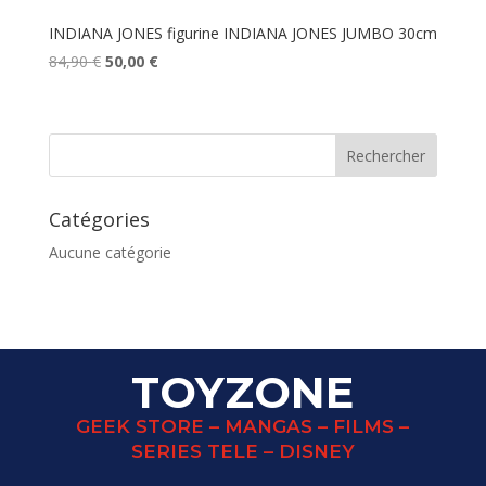
INDIANA JONES figurine INDIANA JONES JUMBO 30cm
Le
Le
84,90
€
50,00
€
prix
prix
initial
actuel
était :
est :
84,90 €.
50,00 €.
Catégories
Aucune catégorie
TOYZONE
GEEK STORE – MANGAS – FILMS –
SERIES TELE – DISNEY