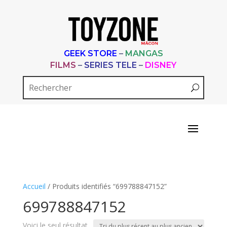
GEEK STORE
–
MANGAS
FILMS
–
SERIES TELE
–
DISNEY
Accueil
/ Produits identifiés “699788847152”
699788847152
Voici le seul résultat