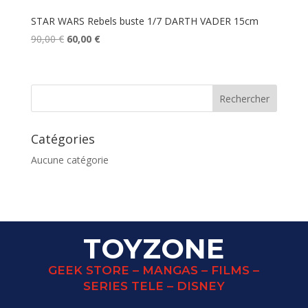
STAR WARS Rebels buste 1/7 DARTH VADER 15cm
Le
Le
90,00
€
60,00
€
prix
prix
initial
actuel
était :
est :
90,00 €.
60,00 €.
Catégories
Aucune catégorie
TOYZONE
GEEK STORE – MANGAS – FILMS –
SERIES TELE – DISNEY