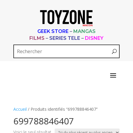
GEEK STORE
–
MANGAS
FILMS
–
SERIES TELE
–
DISNEY
Accueil
/ Produits identifiés “699788846407”
699788846407
Voici le seul résultat