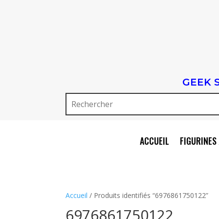
GEEK 
ACCUEIL
FIGURINES 
Accueil
/ Produits identifiés “6976861750122”
6976861750122