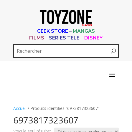
GEEK STORE
–
MANGAS
FILMS
–
SERIES TELE
–
DISNEY
Accueil
/ Produits identifiés “6973817323607”
6973817323607
Voici le seul résultat