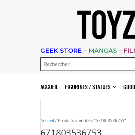
GEEK STORE
–
MANGAS
–
FI
ACCUEIL
FIGURINES / STATUES
GOOD
Accueil
/ Produits identifiés “671803536753”
671803536753