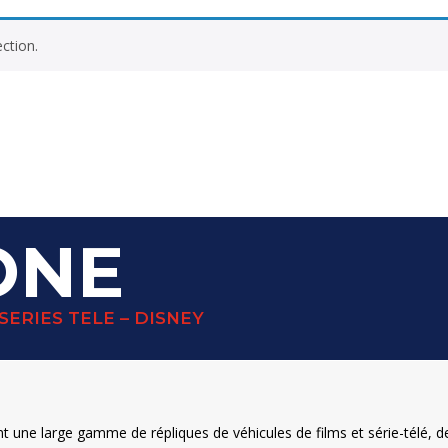
ction.
ONE
SERIES TELE – DISNEY
ne large gamme de répliques de véhicules de films et série-télé, des