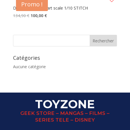
Promo !
DISNEY statuette art scale 1/10 STITCH
Le
Le
134,90
€
100,00
€
prix
prix
initial
actuel
était :
est :
134,90 €.
100,00 €.
Catégories
Aucune catégorie
TOYZONE
GEEK STORE – MANGAS – FILMS –
SERIES TELE – DISNEY