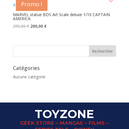
Promo !
MARVEL statue BDS Art Scale deluxe 1/10 CAPTAIN
AMERICA
Le
Le
295,00
€
200,00
€
prix
prix
initial
actuel
était :
est :
295,00 €.
200,00 €.
Catégories
Aucune catégorie
TOYZONE
GEEK STORE – MANGAS – FILMS –