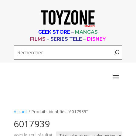
GEEK STORE
–
MANGAS
FILMS
–
SERIES TELE
–
DISNEY
Accueil
/ Produits identifiés “6017939”
6017939
Voici le seul résultat