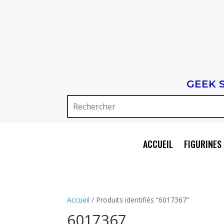
GEEK 
ACCUEIL
FIGURINES 
Accueil
/ Produits identifiés “6017367”
6017367