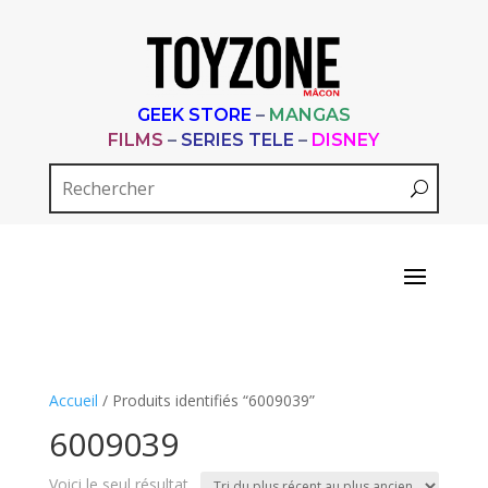
GEEK STORE
–
MANGAS
FILMS
–
SERIES TELE
–
DISNEY
Accueil
/ Produits identifiés “6009039”
6009039
Voici le seul résultat