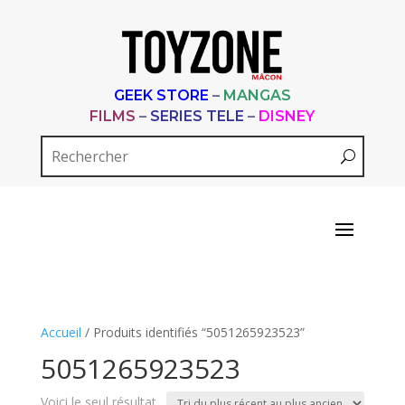
GEEK STORE
–
MANGAS
FILMS
–
SERIES TELE
–
DISNEY
Accueil
/ Produits identifiés “5051265923523”
5051265923523
Voici le seul résultat