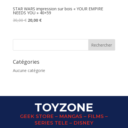
STAR WARS impression sur bois « YOUR EMPIRE
NEEDS YOU » 40×59
Le
Le
30,00
€
20,00
€
prix
prix
initial
actuel
était :
est :
30,00 €.
20,00 €.
Catégories
Aucune catégorie
TOYZONE
GEEK STORE – MANGAS – FILMS –
SERIES TELE – DISNEY