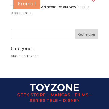
Promo !
Tote Bag DE LOREAN néons Retour vers le Futur
Le
Le
8,00
€
5,00
€
prix
prix
initial
actuel
était :
est :
8,00 €.
5,00 €.
Catégories
Aucune catégorie
TOYZONE
GEEK STORE – MANGAS – FILMS –
SERIES TELE – DISNEY