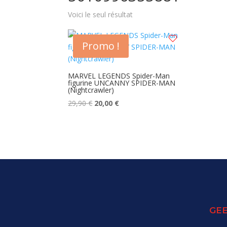
Voici le seul résultat
Promo !
MARVEL LEGENDS Spider-Man
figurine UNCANNY SPIDER-MAN
(Nightcrawler)
Le
Le
29,90
€
20,00
€
prix
prix
initial
actuel
était :
est :
29,90 €.
20,00 €.
GEE