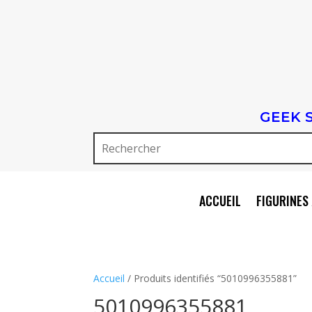
GEEK 
ACCUEIL
FIGURINES 
Accueil
/ Produits identifiés “5010996355881”
5010996355881