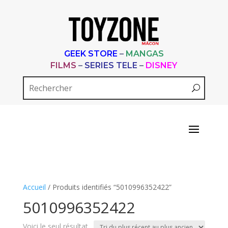
GEEK STORE
–
MANGAS
FILMS
–
SERIES TELE
–
DISNEY
Accueil
/ Produits identifiés “5010996352422”
5010996352422
Voici le seul résultat