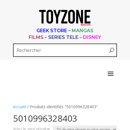
GEEK STORE
–
MANGAS
FILMS
–
SERIES TELE
–
DISNEY
Accueil
/ Produits identifiés “5010996328403”
5010996328403
Voici le seul résultat