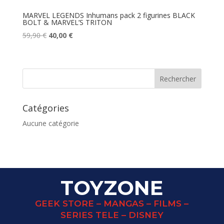
MARVEL LEGENDS Inhumans pack 2 figurines BLACK
BOLT & MARVEL’S TRITON
Le
Le
59,90
€
40,00
€
prix
prix
initial
actuel
était :
est :
59,90 €.
40,00 €.
Catégories
Aucune catégorie
TOYZONE
GEEK STORE – MANGAS – FILMS –
SERIES TELE – DISNEY