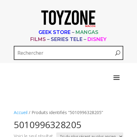
GEEK STORE
–
MANGAS
FILMS
–
SERIES TELE
–
DISNEY
Accueil
/ Produits identifiés “5010996328205”
5010996328205
Voici le seul résultat