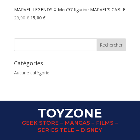
MARVEL LEGENDS X-Men’97 figurine MARVEL’S CABLE
Le
Le
29,90
€
15,00
€
prix
prix
initial
actuel
était :
est :
29,90 €.
15,00 €.
Catégories
Aucune catégorie
TOYZONE
GEEK STORE – MANGAS – FILMS –
SERIES TELE – DISNEY