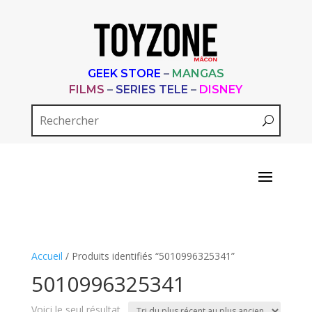
GEEK STORE
–
MANGAS
FILMS
–
SERIES TELE
–
DISNEY
Accueil
/ Produits identifiés “5010996325341”
5010996325341
Voici le seul résultat