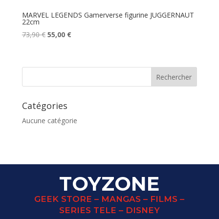
MARVEL LEGENDS Gamerverse figurine JUGGERNAUT
22cm
Le
Le
73,90
€
55,00
€
prix
prix
initial
actuel
était :
est :
73,90 €.
55,00 €.
Catégories
Aucune catégorie
TOYZONE
GEEK STORE – MANGAS – FILMS –
SERIES TELE – DISNEY