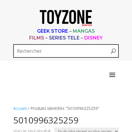
GEEK STORE
–
MANGAS
FILMS
–
SERIES TELE
–
DISNEY
Accueil
/ Produits identifiés “5010996325259”
5010996325259
Voici le seul résultat