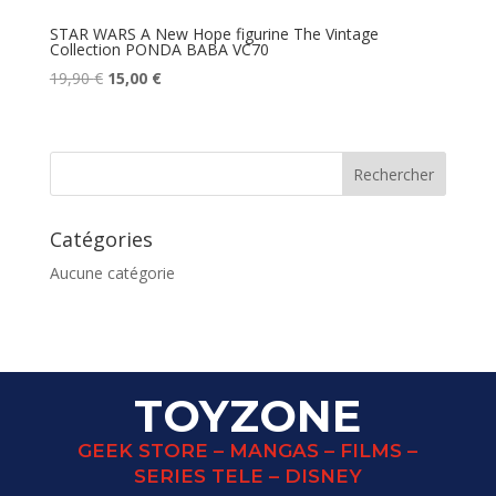
STAR WARS A New Hope figurine The Vintage
Collection PONDA BABA VC70
Le
Le
19,90
€
15,00
€
prix
prix
initial
actuel
était :
est :
19,90 €.
15,00 €.
Catégories
Aucune catégorie
TOYZONE
GEEK STORE – MANGAS – FILMS –
SERIES TELE – DISNEY