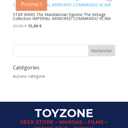
Promo !
STAR WARS The Mandalorian figurine The Vintage
Collection IMPERIAL ARMORED COMMANDO VC366
Le
Le
29,90
€
15,00
€
prix
prix
initial
actuel
était :
est :
29,90 €.
15,00 €.
Catégories
Aucune catégorie
TOYZONE
GEEK STORE – MANGAS – FILMS –