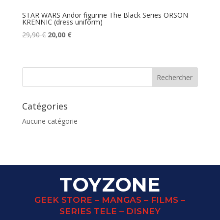
STAR WARS Andor figurine The Black Series ORSON
KRENNIC (dress uniform)
Le
Le
29,90
€
20,00
€
prix
prix
initial
actuel
était :
est :
29,90 €.
20,00 €.
Catégories
Aucune catégorie
TOYZONE
GEEK STORE – MANGAS – FILMS –
SERIES TELE – DISNEY