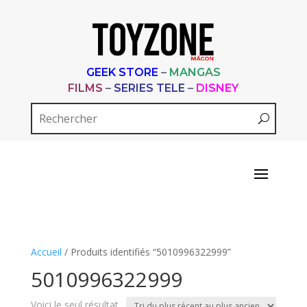
GEEK STORE
–
MANGAS
FILMS
–
SERIES TELE
–
DISNEY
Accueil
/ Produits identifiés “5010996322999”
5010996322999
Voici le seul résultat