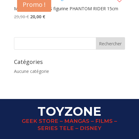
Promo !
MARVEL LEGENDS figurine PHANTOM RIDER 15cm
Le
Le
29,90
€
20,00
€
prix
prix
initial
actuel
était :
est :
29,90 €.
20,00 €.
Catégories
Aucune catégorie
TOYZONE
GEEK STORE – MANGAS – FILMS –
SERIES TELE – DISNEY