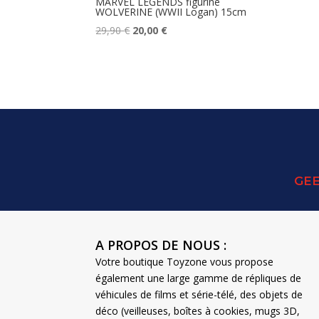
MARVEL LEGENDS figurine
WOLVERINE (WWII Logan) 15cm
Le
Le
29,90
€
20,00
€
prix
prix
initial
actuel
était :
est :
29,90 €.
20,00 €.
GEE
A PROPOS DE NOUS :
Votre boutique Toyzone vous propose
également une large gamme de répliques de
véhicules de films et série-télé, des objets de
déco (veilleuses, boîtes à cookies, mugs 3D,