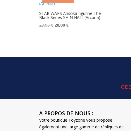
STAR WARS Ahsoka figurine The
Black Series SHIN HATI (Arcana)
Le
Le
29,90
€
20,00
€
prix
prix
initial
actuel
était :
est :
29,90 €.
20,00 €.
GEE
A PROPOS DE NOUS :
Votre boutique Toyzone vous propose
également une large gamme de répliques de