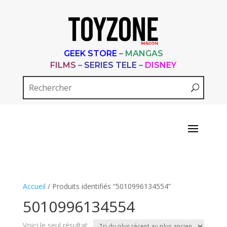
GEEK STORE
–
MANGAS
FILMS
–
SERIES TELE
–
DISNEY
Accueil
/ Produits identifiés “5010996134554”
5010996134554
Voici le seul résultat