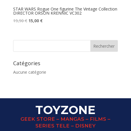
STAR WARS Rogue One figurine The Vintage Collection
DIRECTOR ORSON KRENNIC VC302
Le
Le
19,90
€
15,00
€
prix
prix
initial
actuel
était :
est :
19,90 €.
15,00 €.
Catégories
Aucune catégorie
TOYZONE
GEEK STORE – MANGAS – FILMS –
SERIES TELE – DISNEY