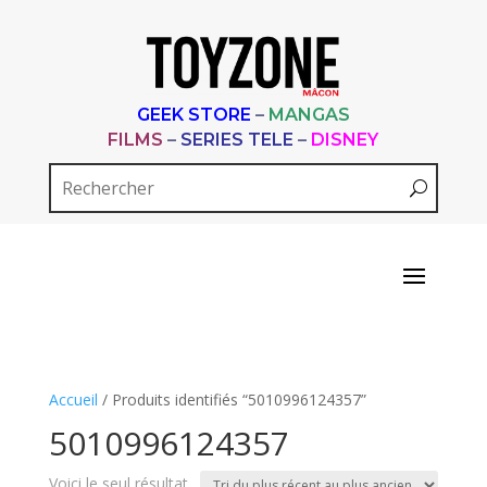
GEEK STORE
–
MANGAS
FILMS
–
SERIES TELE
–
DISNEY
Accueil
/ Produits identifiés “5010996124357”
5010996124357
Voici le seul résultat