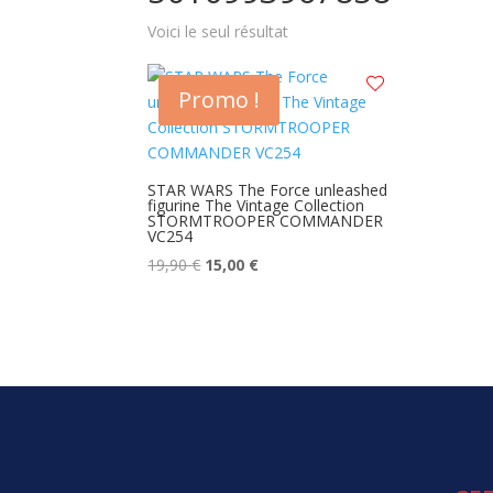
Voici le seul résultat
Promo !
STAR WARS The Force unleashed
figurine The Vintage Collection
STORMTROOPER COMMANDER
VC254
Le
Le
19,90
€
15,00
€
prix
prix
initial
actuel
était :
est :
19,90 €.
15,00 €.