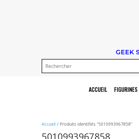
GEEK 
ACCUEIL
FIGURINES 
Accueil
/ Produits identifiés “5010993967858”
5010993967858