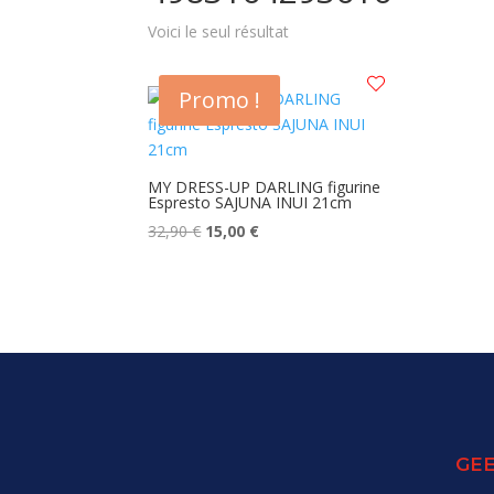
Voici le seul résultat
Promo !
MY DRESS-UP DARLING figurine
Espresto SAJUNA INUI 21cm
Le
Le
32,90
€
15,00
€
prix
prix
initial
actuel
était :
est :
32,90 €.
15,00 €.
GEE