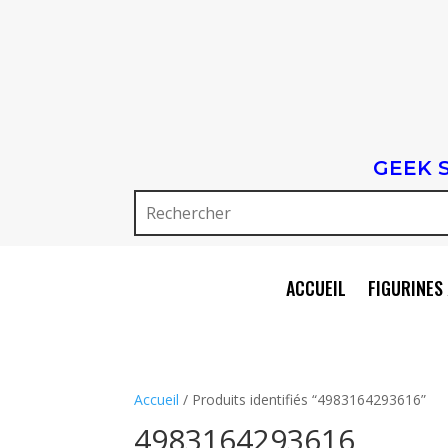
GEEK 
ACCUEIL
FIGURINES 
Accueil
/ Produits identifiés “4983164293616”
4983164293616