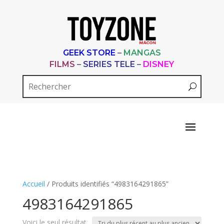
GEEK STORE
–
MANGAS
FILMS
–
SERIES TELE
–
DISNEY
Accueil
/ Produits identifiés “4983164291865”
4983164291865
Voici le seul résultat