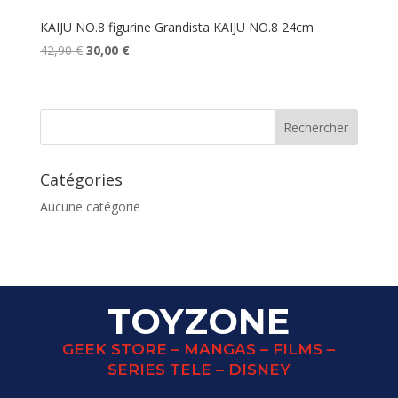
KAIJU NO.8 figurine Grandista KAIJU NO.8 24cm
Le
Le
42,90
€
30,00
€
prix
prix
initial
actuel
était :
est :
42,90 €.
30,00 €.
Catégories
Aucune catégorie
TOYZONE
GEEK STORE – MANGAS – FILMS –
SERIES TELE – DISNEY