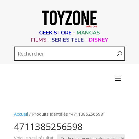
GEEK STORE
–
MANGAS
FILMS
–
SERIES TELE
–
DISNEY
Accueil
/ Produits identifiés “4711385256598”
4711385256598
Voici le seul résultat