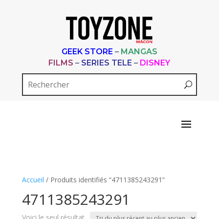
GEEK STORE
–
MANGAS
FILMS
–
SERIES TELE
–
DISNEY
Accueil
/ Produits identifiés “4711385243291”
4711385243291
Voici le seul résultat