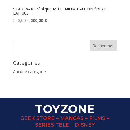
STAR WARS réplique MILLENIUM FALCON flottant
EAF-003
Le
Le
250,00
€
200,00
€
prix
prix
initial
actuel
était :
est :
250,00 €.
200,00 €.
Catégories
Aucune catégorie
TOYZONE
GEEK STORE – MANGAS – FILMS –
SERIES TELE – DISNEY