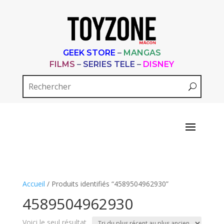
GEEK STORE
–
MANGAS
FILMS
–
SERIES TELE
–
DISNEY
Accueil
/ Produits identifiés “4589504962930”
4589504962930
Voici le seul résultat