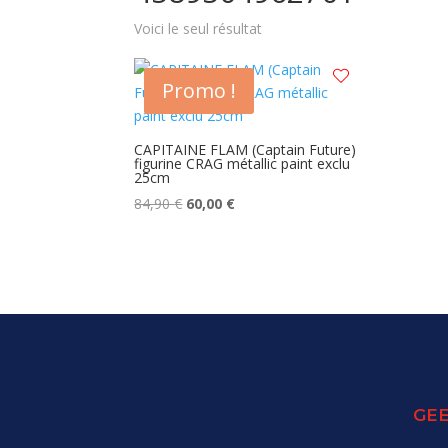
Voici le seul résultat
Promo !
CAPITAINE FLAM (Captain Future)
figurine CRAG métallic paint exclu
25cm
Le
Le
84,90
€
60,00
€
prix
prix
initial
actuel
était :
est :
84,90 €.
60,00 €.
GEE