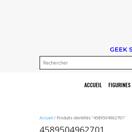
GEEK 
ACCUEIL
FIGURINES 
Accueil
/ Produits identifiés “4589504962701”
4589504962701