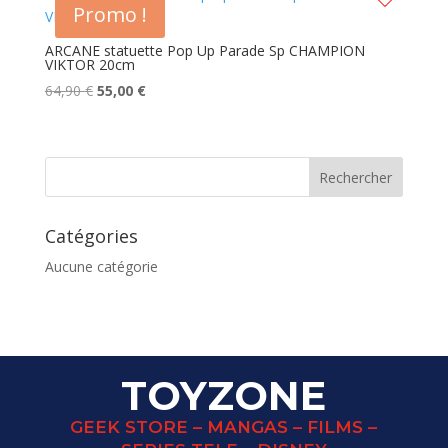
Promo !
ARCANE statuette Pop Up Parade Sp CHAMPION
VIKTOR 20cm
Le
Le
64,90
€
55,00
€
prix
prix
initial
actuel
était :
est :
64,90 €.
55,00 €.
Catégories
Aucune catégorie
TOYZONE
GEEK STORE – MANGAS – FILMS –