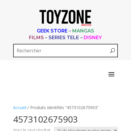
GEEK STORE
–
MANGAS
FILMS
–
SERIES TELE
–
DISNEY
Accueil
/ Produits identifiés “4573102675903”
4573102675903
Voici le seul résultat