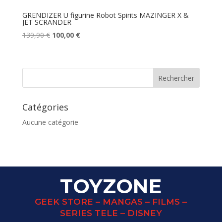
GRENDIZER U figurine Robot Spirits MAZINGER X &
JET SCRANDER
Le
Le
139,90
€
100,00
€
prix
prix
initial
actuel
était :
est :
139,90 €.
100,00 €.
Catégories
Aucune catégorie
TOYZONE
GEEK STORE – MANGAS – FILMS –
SERIES TELE – DISNEY